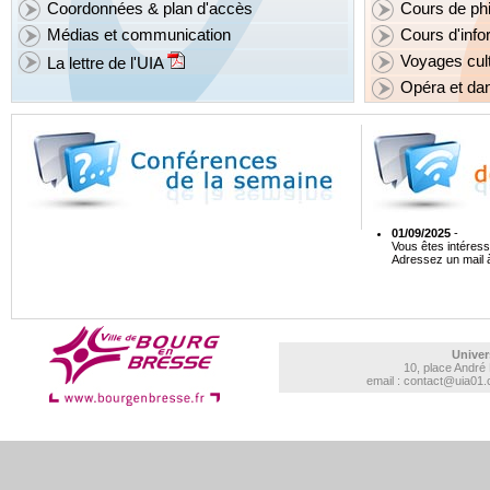
Coordonnées & plan d'accès
Cours de ph
Médias et communication
Cours d'info
Voyages cult
La lettre de l'UIA
Opéra et da
01/09/2025
-
Vous êtes intéress
Adressez un mail
Univer
10, place André
email : contact@uia01.