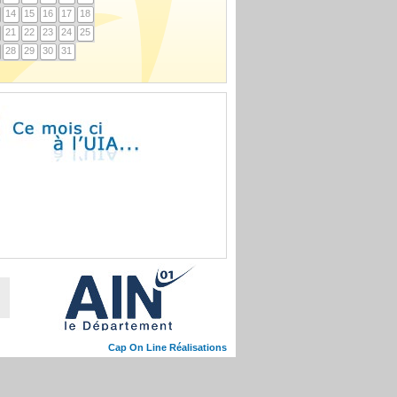
14
15
16
17
18
21
22
23
24
25
28
29
30
31
Cap On Line Réalisations