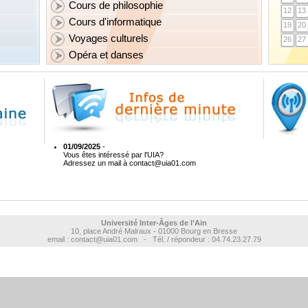
Cours de philosophie
12
13
Cours d'informatique
19
20
Voyages culturels
26
27
Opéra et danses
01/09/2025
-
Vous êtes intéressé par l'UIA?
Adressez un mail à
contact@uia01.com
Université Inter-Âges de l’Ain
10, place André Malraux - 01000 Bourg en Bresse
email : contact@uia01.com - Tél. / répondeur : 04.74.23.27.79