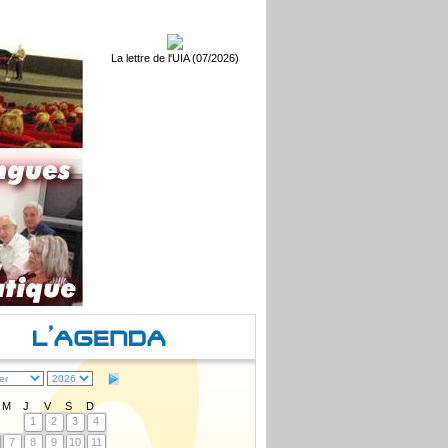
La lettre de l'UIA (07/2026)
M
J
V
S
D
1
2
3
4
7
8
9
10
11